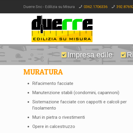
Duerre Snc - Edilizia su Misura
0362.1706336
392.8769
Impresa edile
R
MURATURA
Rifacimento facciate
Manutenzione stabili (condomini, capannoni)
Sistemazione facciate con cappotti e calcoli per
l’isolamento
Muri in pietra o rivestimenti
Opere in calcestruzzo