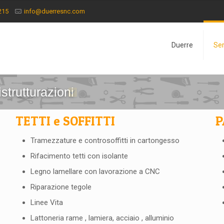
215
info@duerresnc.com
Duerre
Ser
istrutturazioni
Impianti elettrici, foto
TETTI e SOFFITTI
P
Tramezzature e controsoffitti in cartongesso
Rifacimento tetti con isolante
Legno lamellare con lavorazione a CNC
Riparazione tegole
Linee Vita
Lattoneria rame , lamiera, acciaio , alluminio