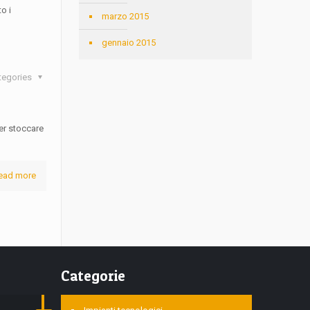
o i
marzo 2015
gennaio 2015
tegories
er stoccare
ead more
Categorie