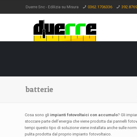
Duerre Snc - Edilizia su Misura
0362.1706336
392.876
batterie
Cosa sono gli
impianti f
otovoltaici con accumulo
? Gli impia
stoccare parte dell’energia che viene prodotta dai pannelli fotovo
tempi questo tipo di soluzione viene installata anche sulle norma
pulita prodotta dal proprio impianto fotovoltaico.