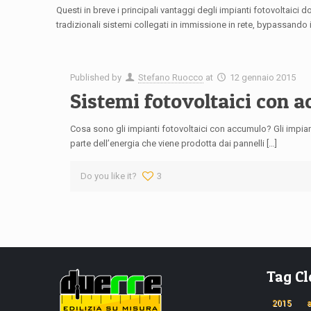
Questi in breve i principali vantaggi degli impianti fotovoltaici
tradizionali sistemi collegati in immissione in rete, bypassando i
Published by
Stefano Ruocco
at
12 gennaio 2015
Sistemi fotovoltaici con 
Cosa sono gli impianti fotovoltaici con accumulo? Gli impian
parte dell’energia che viene prodotta dai pannelli […]
Do you like it?
3
Tag C
2015