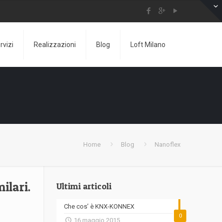
rvizi
Realizzazioni
Blog
Loft Milano
Home
Blog
Nanoflex
ilari.
Ultimi articoli
Che cos’ è KNX-KONNEX
0
16 maggio 2015