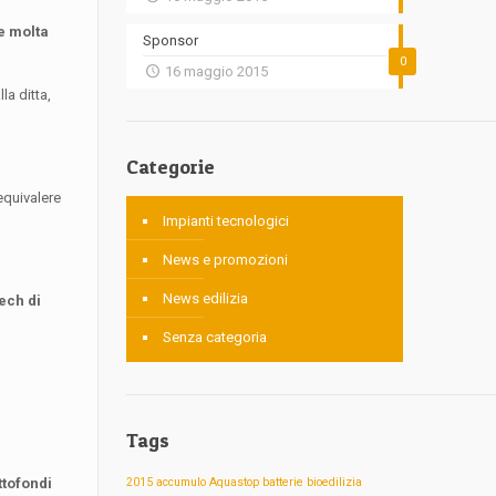
e molta
Sponsor
0
16 maggio 2015
la ditta,
Categorie
equivalere
Impianti tecnologici
News e promozioni
News edilizia
ech di
Senza categoria
Tags
ttofondi
2015
accumulo
Aquastop
batterie
bioedilizia