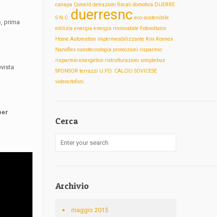
canapa
Comelit
detrazioni fiscali
domotica
DUERRE
duerresnc
S.N.C.
eco-sostenibile
e
, prima
edilizia
energia
energia rinnovabile
Fotovoltaico
Home Automation
impermeabilizzante
Knx
Konnex
Nanoflex
nanotecnologia
promozioni
risparmio
risparmio energetico
ristrutturazioni
simplebus
evista
SPONSOR
terrazzi
U.P.D. CALCIO SOVICESE
videocitofoni
per
Cerca
Archivio
maggio 2015