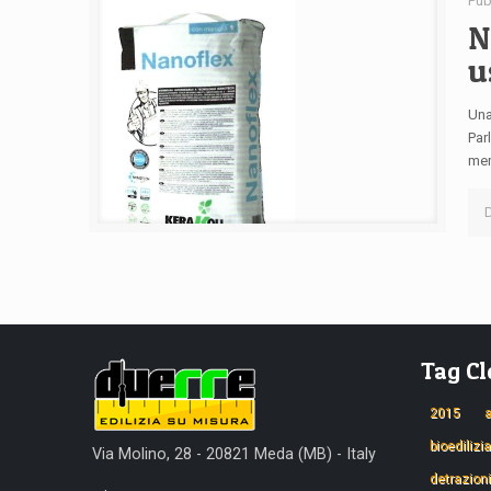
Pub
N
u
Una
Par
mem
D
Tag C
2015
bioedilizia
Via Molino, 28 - 20821 Meda (MB) - Italy
detrazioni