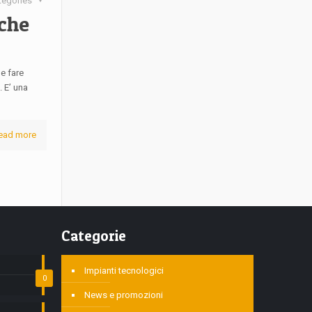
tegories
 che
e fare
. E’ una
ead more
Categorie
Impianti tecnologici
0
News e promozioni