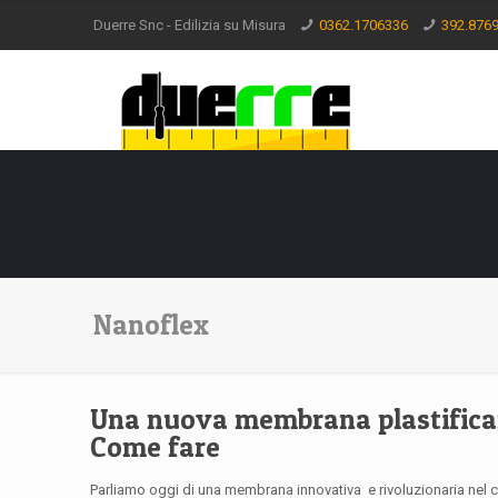
Duerre Snc - Edilizia su Misura
0362.1706336
392.876
Nanoflex
Una nuova membrana plastifican
Come fare
Parliamo oggi di una membrana innovativa e rivoluzionaria nel c