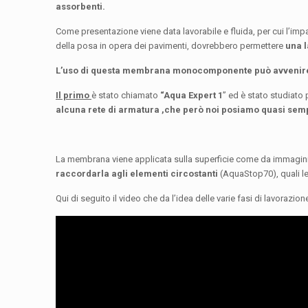
assorbenti.
Come presentazione viene data lavorabile e fluida, per cui l’impa
della posa in opera dei pavimenti, dovrebbero permettere
una 
L’uso di questa membrana monocomponente può avvenir
Il primo
è stato chiamato
“Aqua Expert 1
” ed è stato studiato 
alcuna rete di armatura ,che però noi posiamo quasi semp
La membrana viene applicata sulla superficie come da immagini
raccordarla agli elementi circostanti
(AquaStop70), quali le p
Qui di seguito il video che da l’idea delle varie fasi di lavorazion