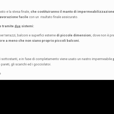
sto e la stesa finale,
che costituiranno il manto di impermeabilizzazion
lavorazione facile
con un risultato finale assicurato.
e tramite
due
sistemi:
per terrazzi, balconi e superfici esterne
di piccole dimension
i, dove non è pr
re a meno che non siano proprio piccoli balconi.
 sottostanti, e in fase di completamento viene usato un nastro impermeabile
areti, gli scarichi ed i gocciolatoi.
e