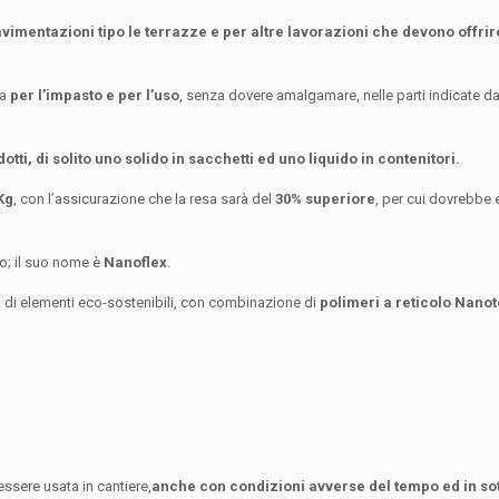
imentazioni tipo le terrazze e per altre lavorazioni che devono offrir
ta
per l’impasto e per l’uso
, senza dovere amalgamare, nelle parti indicate dal
tti, di solito uno solido in sacchetti ed uno liquido in contenitori.
Kg
, con l’assicurazione che la resa sarà del
30% superiore
, per cui dovrebbe 
; il suo nome è
Nanoflex
.
di elementi eco-sostenibili, con combinazione di
polimeri a reticolo Nanot
essere usata in cantiere,
anche con condizioni avverse del tempo ed in so