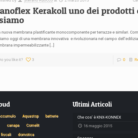
lished by
Stefano Ruocco
at
2 marzo 2015
Ca
anoflex Kerakoll uno dei prodotti
siamo
 nuova membrana plastificante monocomponente per terrazze e similari. Com
liamo oggi di una membrana innovativa e rivoluzionaria nel campo dell’edilizia
brana impermeabilizzante […]
o you like it?
3
0
R
loud
Ultimi Articoli
accumulo
Aquastop
batterie
Che cos’ è KNX-KONNEX
canapa
Comelit
16 maggio 2015
 fiscali
domotica