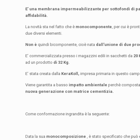
E’ una membrana impermeabilizzante per sottofondi di pav
affidabilità.
La novità sta nel fatto che è
monocomponente
, per cui è pron
due diversi elementi.
Non è
quindi bicomponente, cioè nata
dall’unione di due prodo
E’ commercializzata presso i magazzini edili in sacchetti da
20 
ad un prodotto
di 32 Kg.
E’ stata creata dalla
KeraKoll,
impresa primaria in questo campo
Viene garantita a basso
impatto ambientale
perchè composta 
nuova generazione con matrice cementizia.
Come conformazione ingrandita è la seguente:
Data la sua
monocomposizione
, è stato specificato che può 