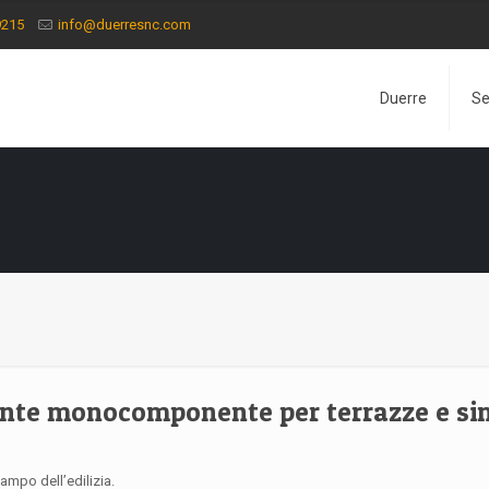
9215
info@duerresnc.com
Duerre
Se
te monocomponente per terrazze e sim
ampo dell’edilizia.