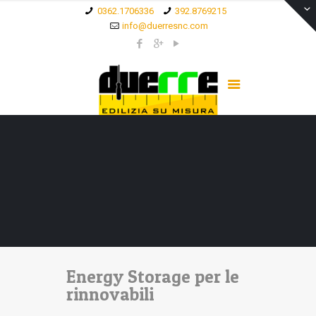
0362.1706336
392.8769215
info@duerresnc.com
Energy Storage per le
rinnovabili