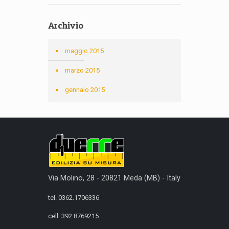
Archivio
maggio 2015
marzo 2015
gennaio 2015
Via Molino, 28 - 20821 Meda (MB) - Italy
tel. 0362.1706336
cell. 392.8769215