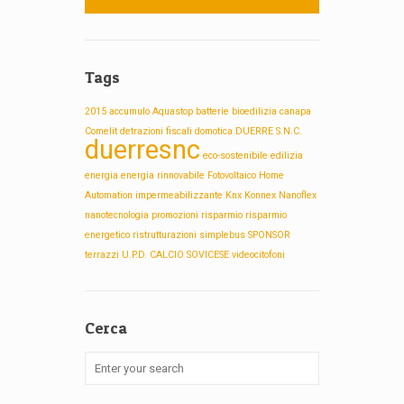
Tags
2015
accumulo
Aquastop
batterie
bioedilizia
canapa
Comelit
detrazioni fiscali
domotica
DUERRE S.N.C.
duerresnc
eco-sostenibile
edilizia
energia
energia rinnovabile
Fotovoltaico
Home
Automation
impermeabilizzante
Knx
Konnex
Nanoflex
nanotecnologia
promozioni
risparmio
risparmio
energetico
ristrutturazioni
simplebus
SPONSOR
terrazzi
U.P.D. CALCIO SOVICESE
videocitofoni
Cerca