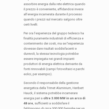
assorbire energia dalla rete elettrica quando
il prezzo è conveniente, affidandosi invece
all’energia incamerata durante il processo
quando i prezzi sul mercato salgono oltre
certi livelli.
Per ora l’esperienza del gruppo tedesco ha
finalità puramente industriali di efficienza e
contenimento dei costi, ma se l’esperienza
dovesse dare risultati soddisfacenti e
durevoli, la stessa tecnologia potrebbe
essere impiegata nei grandi impianti
produttori di energia elettrica derivante da
fonti rinnovabili (campi fotovoltaici e parchi
eolici, per esempio).
Secondo il responsabile della gestione
energetica della Trimet Aluminium, Heribert
Hauck, il sistema potrebbe incamerare
energia pari a
oltre 3.000 MW in un arco di
48 ore
, sufficienti a soddisfare il
fabbisogno di circa 300.000 famiglie per un